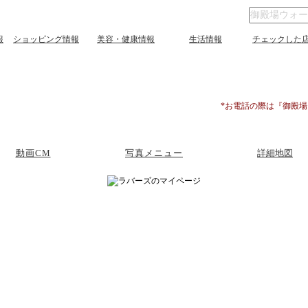
報
ショッピング情報
美容・健康情報
生活情報
チェックした
*お電話の際は『御殿
動画CM
写真メニュー
詳細地図