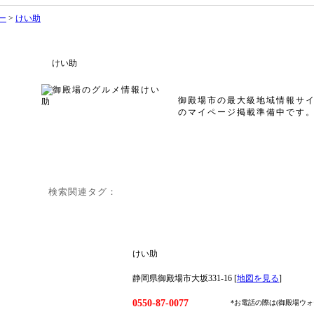
ー
>
けい助
けい助
御殿場市の最大級地域情報サ
のマイページ掲載準備中です
検索関連タグ：
けい助
静岡県御殿場市大坂331-16 [
地図を見る
]
0550-87-0077
*お電話の際は(御殿場ウ