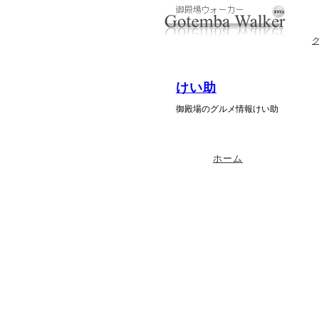
けい助
御殿場のグルメ情報けい助
ホーム