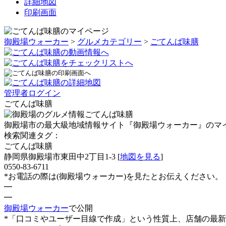
詳細地図
印刷画面
御殿場ウォーカー
>
グルメカテゴリー
>
ごてんば味膳
管理者ログイン
ごてんば味膳
御殿場市の最大級地域情報サイト『御殿場ウォーカー』のマ
検索関連タグ：
ごてんば味膳
静岡県御殿場市東田中2丁目1-3 [
地図を見る
]
0550-83-6711
*お電話の際は(御殿場ウォーカー)を見たとお伝えください。
━
━
御殿場ウォーカー
で公開
*「口コミやユーザー目線で作成」という性質上、店舗の最