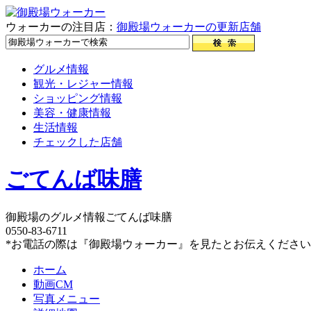
ウォーカーの注目店：
御殿場ウォーカーの更新店舗
グルメ情報
観光・レジャー情報
ショッピング情報
美容・健康情報
生活情報
チェックした店舗
ごてんば味膳
御殿場のグルメ情報ごてんば味膳
0550-83-6711
*お電話の際は『御殿場ウォーカー』を見たとお伝えくださ
ホーム
動画CM
写真メニュー