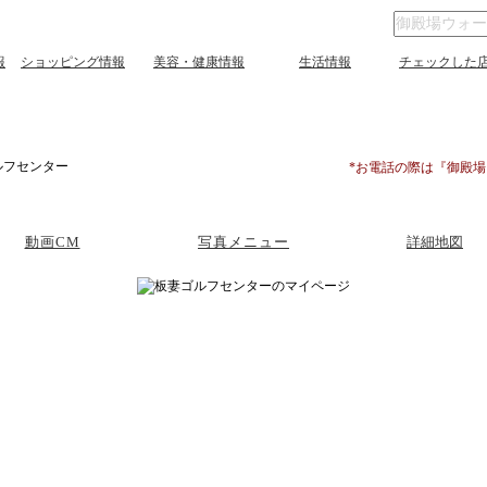
報
ショッピング情報
美容・健康情報
生活情報
チェックした
ルフセンター
*お電話の際は『御殿
動画CM
写真メニュー
詳細地図