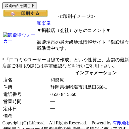
≪印刷イメージ≫
和楽庵
▼掲載店（会社）からのコメント▼
御殿場市の最大級地域情報サイト『御殿場ウ
載準備中です。
*「口コミやユーザー目線で作成」という性質上、店舗の最
店舗ご利用の際には事前確認などを行いご利用下さい。
インフォメーション
店名
和楽庵
住所
静岡県御殿場市川島田668-1
電話番号
0550-84-5560
営業時間
━
定休日
━
備考
Copyright (C) Liferoad All Rights Reserved. Powerd by
有限会
御殿場ウォーカーは御殿場市の地域最大級情報メディアです