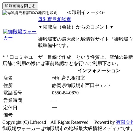
≪印刷イメージ≫
母乳育児相談室
▼掲載店（会社）からのコメント▼
御殿場市の最大級地域情報サイト『御殿場ウ
載準備中です。
*「口コミやユーザー目線で作成」という性質上、店舗の最
店舗ご利用の際には事前確認などを行いご利用下さい。
インフォメーション
店名
母乳育児相談室
住所
静岡県御殿場市西田中513-7
電話番号
0550-84-0670
営業時間
━
定休日
━
備考
Copyright (C) Liferoad All Rights Reserved. Powerd by
有限会
御殿場ウォーカーは御殿場市の地域最大級情報メディアです