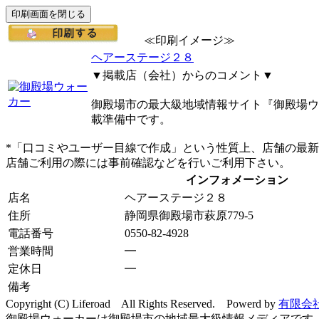
≪印刷イメージ≫
ヘアーステージ２８
▼掲載店（会社）からのコメント▼
御殿場市の最大級地域情報サイト『御殿場ウ
載準備中です。
*「口コミやユーザー目線で作成」という性質上、店舗の最
店舗ご利用の際には事前確認などを行いご利用下さい。
インフォメーション
店名
ヘアーステージ２８
住所
静岡県御殿場市萩原779-5
電話番号
0550-82-4928
営業時間
━
定休日
━
備考
Copyright (C) Liferoad All Rights Reserved. Powerd by
有限会
御殿場ウォーカーは御殿場市の地域最大級情報メディアです