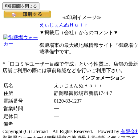
≪印刷イメージ≫
えぃじぇんぬＨａｉｒ
▼掲載店（会社）からのコメント▼
御殿場市の最大級地域情報サイト『御殿場ウ
載準備中です。
*「口コミやユーザー目線で作成」という性質上、店舗の最
店舗ご利用の際には事前確認などを行いご利用下さい。
インフォメーション
店名
えぃじぇんぬＨａｉｒ
住所
静岡県御殿場市新橋1744-7
電話番号
0120-83-1237
営業時間
━
定休日
━
備考
Copyright (C) Liferoad All Rights Reserved. Powerd by
有限会
御殿場ウォーカーは御殿場市の地域最大級情報メディアです