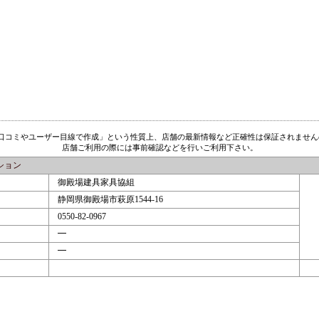
「口コミやユーザー目線で作成」という性質上、店舗の最新情報など正確性は保証されません
店舗ご利用の際には事前確認などを行いご利用下さい。
ション
御殿場建具家具協組
静岡県御殿場市萩原1544-16
0550-82-0967
━
━