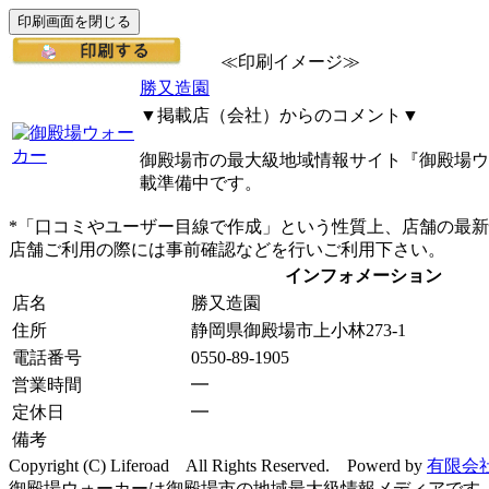
≪印刷イメージ≫
勝又造園
▼掲載店（会社）からのコメント▼
御殿場市の最大級地域情報サイト『御殿場ウ
載準備中です。
*「口コミやユーザー目線で作成」という性質上、店舗の最
店舗ご利用の際には事前確認などを行いご利用下さい。
インフォメーション
店名
勝又造園
住所
静岡県御殿場市上小林273-1
電話番号
0550-89-1905
営業時間
━
定休日
━
備考
Copyright (C) Liferoad All Rights Reserved. Powerd by
有限会
御殿場ウォーカーは御殿場市の地域最大級情報メディアです