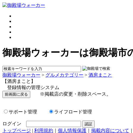
御殿場ウォーカーは御殿場市
御殿場ウォーカー
>
グルメカテゴリー
>
酒房まこと
【酒房まこと】
登録情報の管理システム
※掲載店の変更・削除スペース。
サポート管理
ライフロード管理
ログイン
トップページ
|
利用規約
｜
個人情報保護
｜
掲載内容について