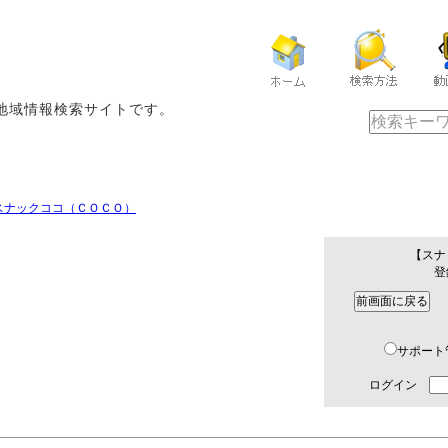
地域情報検索サイトです。
スナックココ（ＣＯＣＯ）
【スナ
登
※
サポー
ログイン