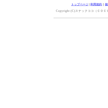
トップページ
|
利用規約
｜
個
Copyright (C)スナックココ（ＣＯＣＯ） 