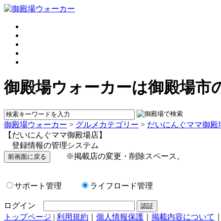
御殿場ウォーカーは御殿場市
御殿場ウォーカー
>
グルメカテゴリー
>
だいにんぐママ御殿
【だいにんぐママ御殿場店】
登録情報の管理システム
※掲載店の変更・削除スペース。
サポート管理
ライフロード管理
ログイン
トップページ
|
利用規約
｜
個人情報保護
｜
掲載内容について