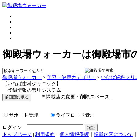
御殿場ウォーカーは御殿場市
御殿場ウォーカー
>
美容・健康カテゴリー
>
いなば歯科クリ
【いなば歯科クリニック】
登録情報の管理システム
※掲載店の変更・削除スペース。
サポート管理
ライフロード管理
ログイン
トップページ
|
利用規約
｜
個人情報保護
｜
掲載内容について