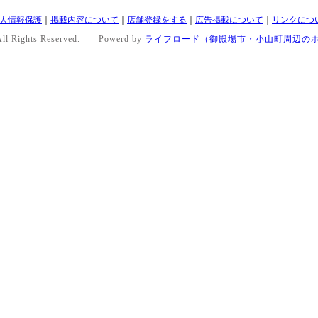
人情報保護
｜
掲載内容について
｜
店舗登録をする
｜
広告掲載について
｜
リンクにつ
 Rights Reserved. Powerd by
ライフロード（御殿場市・小山町周辺のホ