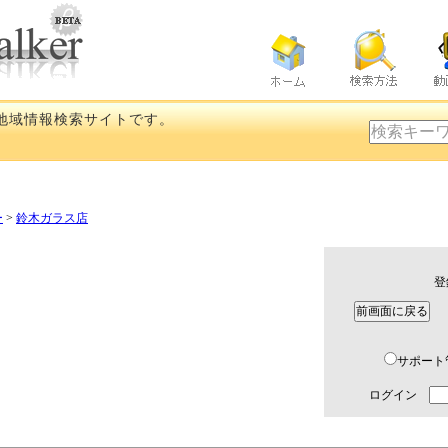
地域情報検索サイトです。
ー
>
鈴木ガラス店
登
※
サポー
ログイン