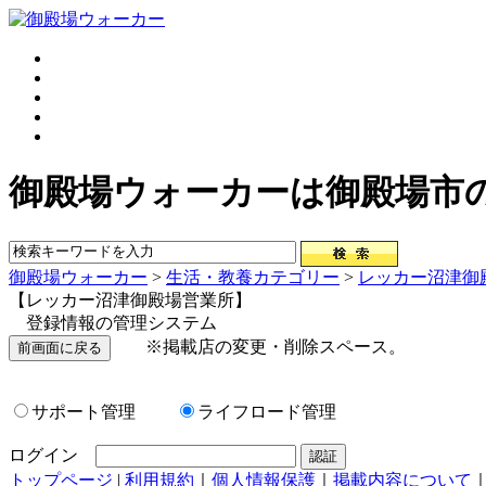
御殿場ウォーカーは御殿場市
御殿場ウォーカー
>
生活・教養カテゴリー
>
レッカー沼津御
【レッカー沼津御殿場営業所】
登録情報の管理システム
※掲載店の変更・削除スペース。
サポート管理
ライフロード管理
ログイン
トップページ
|
利用規約
｜
個人情報保護
｜
掲載内容について