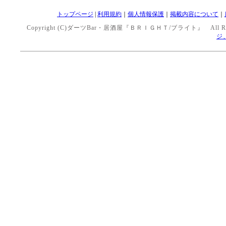
トップページ
|
利用規約
｜
個人情報保護
｜
掲載内容について
｜
Copyright (C)ダーツBar・居酒屋『ＢＲＩＧＨＴ/ブライト』 All Right
ジ