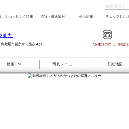
報
ショッピング情報
美容・健康情報
生活情報
チェックした
つまた
。御殿場市役所から徒歩４分。
*お電話の際は『御殿
動画CM
写真メニュー
詳細地図