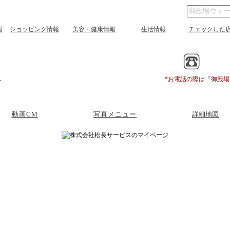
報
ショッピング情報
美容・健康情報
生活情報
チェックした
ス
*お電話の際は『御殿
動画CM
写真メニュー
詳細地図