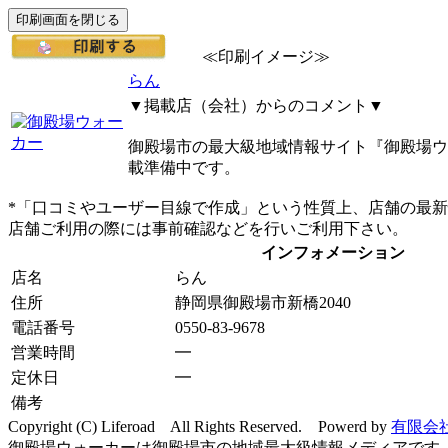
≪印刷イメージ≫
らん
▼掲載店（会社）からのコメント▼
御殿場市の最大級地域情報サイト『御殿場ウ
載準備中です。
*「口コミやユーザー目線で作成」という性質上、店舗の最
店舗ご利用の際には事前確認などを行いご利用下さい。
インフォメーション
店名
らん
住所
静岡県御殿場市新橋2040
電話番号
0550-83-9678
営業時間
━
定休日
━
備考
Copyright (C) Liferoad All Rights Reserved. Powerd by
有限会
御殿場ウォーカーは御殿場市の地域最大級情報メディアです