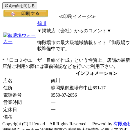
≪印刷イメージ≫
鶴川
▼掲載店（会社）からのコメント▼
御殿場市の最大級地域情報サイト『御殿場ウ
載準備中です。
*「口コミやユーザー目線で作成」という性質上、店舗の最
店舗ご利用の際には事前確認などを行いご利用下さい。
インフォメーション
店名
鶴川
住所
静岡県御殿場市中山691-17
電話番号
0550-87-2056
営業時間
━
定休日
━
備考
Copyright (C) Liferoad All Rights Reserved. Powerd by
有限会
御殿場ウォーカーは御殿場市の地域最大級情報メディアです