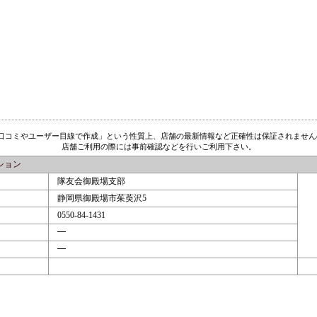
「口コミやユーザー目線で作成」という性質上、店舗の最新情報など正確性は保証されません
店舗ご利用の際には事前確認などを行いご利用下さい。
ション
隊友会御殿場支部
静岡県御殿場市茱萸沢5
0550-84-1431
━
━