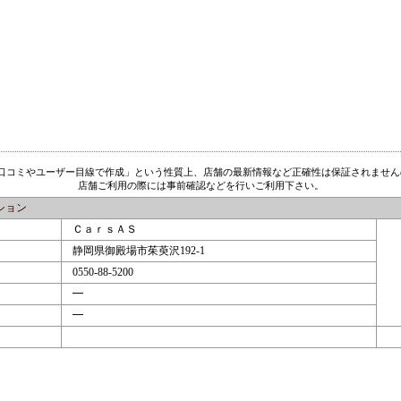
「口コミやユーザー目線で作成」という性質上、店舗の最新情報など正確性は保証されません
店舗ご利用の際には事前確認などを行いご利用下さい。
ション
ＣａｒｓＡＳ
静岡県御殿場市茱萸沢192-1
0550-88-5200
━
━