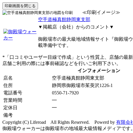
≪印刷イメージ≫
空手道極真館静岡東支部
▼掲載店（会社）からのコメント▼
御殿場市の最大級地域情報サイト『御殿場ウ
載準備中です。
*「口コミやユーザー目線で作成」という性質上、店舗の最
店舗ご利用の際には事前確認などを行いご利用下さい。
インフォメーション
店名
空手道極真館静岡東支部
住所
静岡県御殿場市茱萸沢1226-1
電話番号
0550-71-7920
営業時間
━
定休日
━
備考
Copyright (C) Liferoad All Rights Reserved. Powerd by
有限会
御殿場ウォーカーは御殿場市の地域最大級情報メディアです