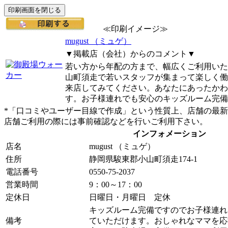
≪印刷イメージ≫
mugust （ミュゲ）
▼掲載店（会社）からのコメント▼
若い方から年配の方まで、幅広くご利用いた
山町須走で若いスタッフが集まって楽しく働
来店してみてください。あなたにあったかわ
す。お子様連れでも安心のキッズルーム完備
*「口コミやユーザー目線で作成」という性質上、店舗の最
店舗ご利用の際には事前確認などを行いご利用下さい。
インフォメーション
店名
mugust （ミュゲ）
住所
静岡県駿東郡小山町須走174-1
電話番号
0550-75-2037
営業時間
9：00～17：00
定休日
日曜日・月曜日 定休
キッズルーム完備ですのでお子様連れ
備考
ていただけます。おしゃれなママを応