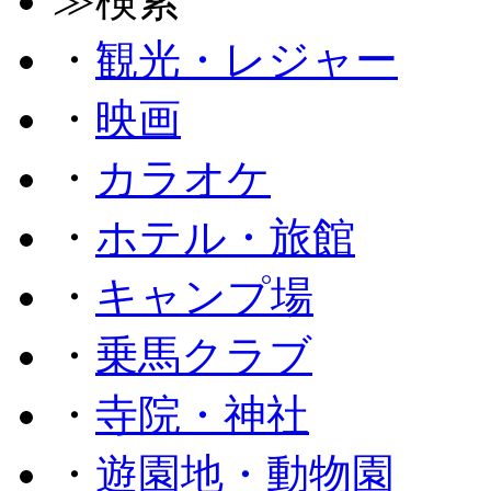
≫検索
・
観光・レジャー
・
映画
・
カラオケ
・
ホテル・旅館
・
キャンプ場
・
乗馬クラブ
・
寺院・神社
・
遊園地・動物園