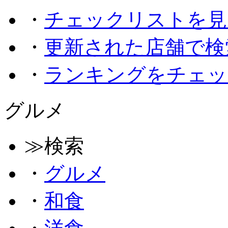
・
チェックリストを見
・
更新された店舗で検
・
ランキングをチェッ
グルメ
≫検索
・
グルメ
・
和食