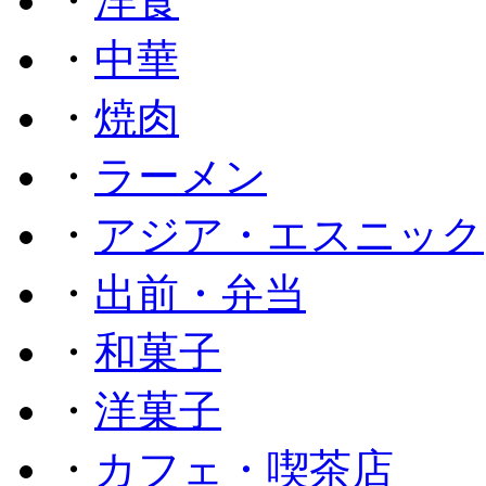
・
洋食
・
中華
・
焼肉
・
ラーメン
・
アジア・エスニック
・
出前・弁当
・
和菓子
・
洋菓子
・
カフェ・喫茶店