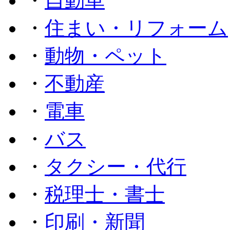
・
自動車
・
住まい・リフォーム
・
動物・ペット
・
不動産
・
電車
・
バス
・
タクシー・代行
・
税理士・書士
・
印刷・新聞