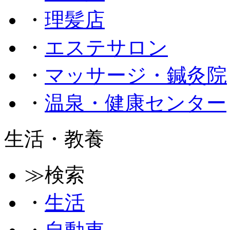
・
理髪店
・
エステサロン
・
マッサージ・鍼灸院
・
温泉・健康センター
生活・教養
≫検索
・
生活