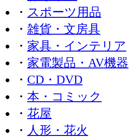
・
スポーツ用品
・
雑貨・文房具
・
家具・インテリア
・
家電製品・AV機器
・
CD・DVD
・
本・コミック
・
花屋
・
人形・花火