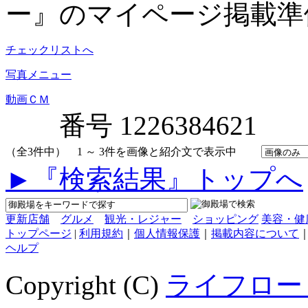
ー』のマイページ掲載準
チェックリストへ
写真メニュー
動画ＣＭ
番号 1226384621
（全3件中） 1 ～ 3件を画像と紹介文で表示中
►『検索結果』トップへ
更新店舗
グルメ
観光・レジャー
ショッピング
美容・健
トップページ
|
利用規約
｜
個人情報保護
｜
掲載内容について
ヘルプ
Copyright (C)
ライフロー