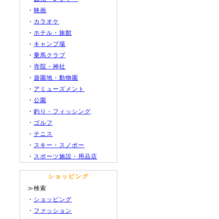
・
映画
・
カラオケ
・
ホテル・旅館
・
キャンプ場
・
乗馬クラブ
・
寺院・神社
・
遊園地・動物園
・
アミューズメント
・
公園
・
釣り・フィッシング
・
ゴルフ
・
テニス
・
スキー・スノボー
・
スポーツ施設・用品店
ショッピング
≫検索
・
ショッピング
・
ファッション