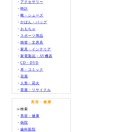
・
アクセサリー
・
時計
・
靴・シューズ
・
かばん・バッグ
・
おもちゃ
・
スポーツ用品
・
雑貨・文房具
・
家具・インテリア
・
家電製品・AV機器
・
CD・DVD
・
本・コミック
・
花屋
・
人形・花火
・
質屋・リサイクル
美容・健康
≫検索
・
美容・健康
・
病院
・
歯科医院