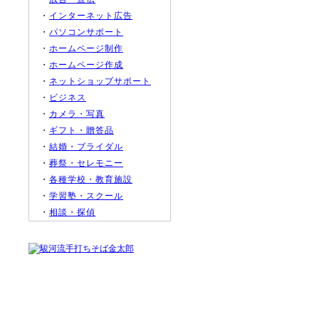
・
インターネット広告
・
パソコンサポート
・
ホームページ制作
・
ホームページ作成
・
ネットショップサポート
・
ビジネス
・
カメラ・写真
・
ギフト・贈答品
・
結婚・ブライダル
・
葬祭・セレモニー
・
各種学校・教育施設
・
学習塾・スクール
・
相談・探偵