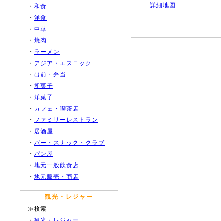
詳細地図
・
和食
・
洋食
・
中華
・
焼肉
・
ラーメン
・
アジア・エスニック
・
出前・弁当
・
和菓子
・
洋菓子
・
カフェ・喫茶店
・
ファミリーレストラン
・
居酒屋
・
バー・スナック・クラブ
・
パン屋
・
地元一般飲食店
・
地元販売・商店
観光・レジャー
≫検索
・
観光・レジャー