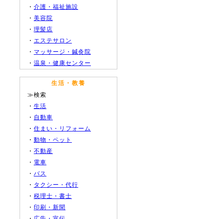
・
介護・福祉施設
・
美容院
・
理髪店
・
エステサロン
・
マッサージ・鍼灸院
・
温泉・健康センター
生活・教養
≫検索
・
生活
・
自動車
・
住まい・リフォーム
・
動物・ペット
・
不動産
・
電車
・
バス
・
タクシー・代行
・
税理士・書士
・
印刷・新聞
・
広告・宣伝