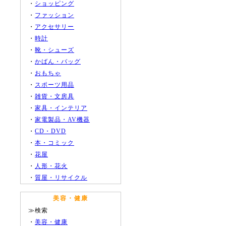
・
ショッピング
・
ファッション
・
アクセサリー
・
時計
・
靴・シューズ
・
かばん・バッグ
・
おもちゃ
・
スポーツ用品
・
雑貨・文房具
・
家具・インテリア
・
家電製品・AV機器
・
CD・DVD
・
本・コミック
・
花屋
・
人形・花火
・
質屋・リサイクル
美容・健康
≫検索
・
美容・健康