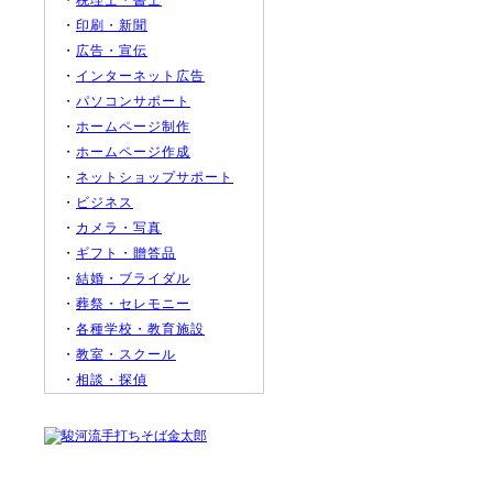
・
税理士・書士
・
印刷・新聞
・
広告・宣伝
・
インターネット広告
・
パソコンサポート
・
ホームページ制作
・
ホームページ作成
・
ネットショップサポート
・
ビジネス
・
カメラ・写真
・
ギフト・贈答品
・
結婚・ブライダル
・
葬祭・セレモニー
・
各種学校・教育施設
・
教室・スクール
・
相談・探偵