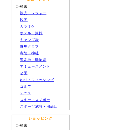
≫検索
・
観光・レジャー
・
映画
・
カラオケ
・
ホテル・旅館
・
キャンプ場
・
乗馬クラブ
・
寺院・神社
・
遊園地・動物園
・
アミューズメント
・
公園
・
釣り・フィッシング
・
ゴルフ
・
テニス
・
スキー・スノボー
・
スポーツ施設・用品店
ショッピング
≫検索