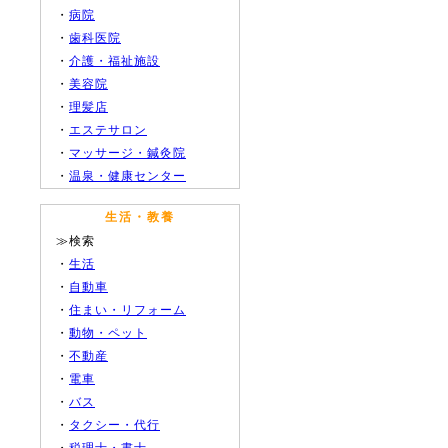
・
病院
・
歯科医院
・
介護・福祉施設
・
美容院
・
理髪店
・
エステサロン
・
マッサージ・鍼灸院
・
温泉・健康センター
生活・教養
≫検索
・
生活
・
自動車
・
住まい・リフォーム
・
動物・ペット
・
不動産
・
電車
・
バス
・
タクシー・代行