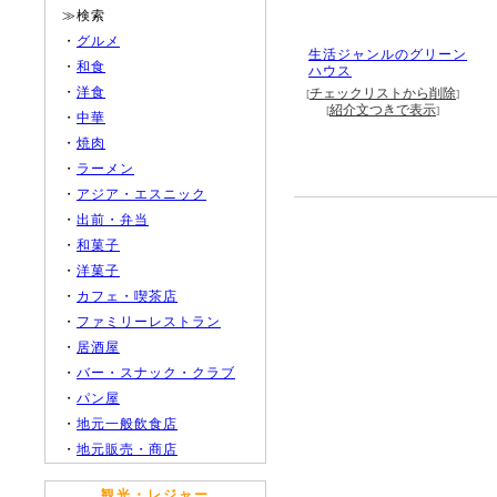
≫検索
・
グルメ
生活ジャンルのグリーン
・
和食
ハウス
・
洋食
チェックリストから削除
[
]
紹介文つきで表示
[
]
・
中華
・
焼肉
・
ラーメン
・
アジア・エスニック
・
出前・弁当
・
和菓子
・
洋菓子
・
カフェ・喫茶店
・
ファミリーレストラン
・
居酒屋
・
バー・スナック・クラブ
・
パン屋
・
地元一般飲食店
・
地元販売・商店
観光・レジャー