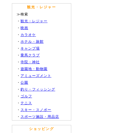
観光・レジャー
≫検索
・
観光・レジャー
・
映画
・
カラオケ
・
ホテル・旅館
・
キャンプ場
・
乗馬クラブ
・
寺院・神社
・
遊園地・動物園
・
アミューズメント
・
公園
・
釣り・フィッシング
・
ゴルフ
・
テニス
・
スキー・スノボー
・
スポーツ施設・用品店
ショッピング