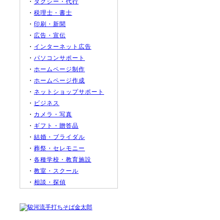
・
タクシー・代行
・
税理士・書士
・
印刷・新聞
・
広告・宣伝
・
インターネット広告
・
パソコンサポート
・
ホームページ制作
・
ホームページ作成
・
ネットショップサポート
・
ビジネス
・
カメラ・写真
・
ギフト・贈答品
・
結婚・ブライダル
・
葬祭・セレモニー
・
各種学校・教育施設
・
教室・スクール
・
相談・探偵