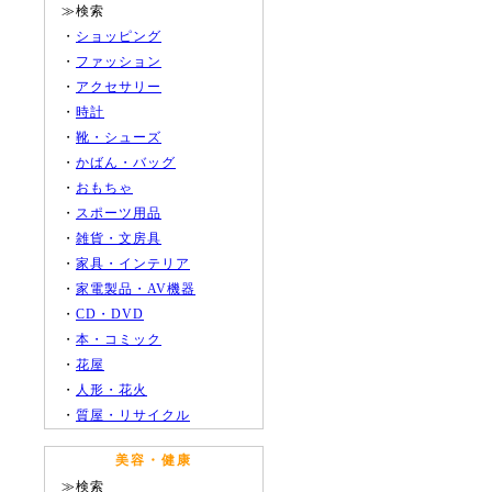
≫検索
・
ショッピング
・
ファッション
・
アクセサリー
・
時計
・
靴・シューズ
・
かばん・バッグ
・
おもちゃ
・
スポーツ用品
・
雑貨・文房具
・
家具・インテリア
・
家電製品・AV機器
・
CD・DVD
・
本・コミック
・
花屋
・
人形・花火
・
質屋・リサイクル
美容・健康
≫検索