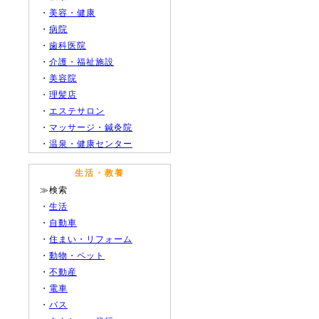
・
美容・健康
・
病院
・
歯科医院
・
介護・福祉施設
・
美容院
・
理髪店
・
エステサロン
・
マッサージ・鍼灸院
・
温泉・健康センター
生活・教養
≫検索
・
生活
・
自動車
・
住まい・リフォーム
・
動物・ペット
・
不動産
・
電車
・
バス