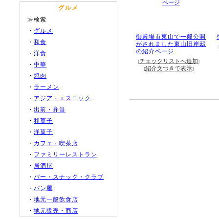
グルメ
≫検索
・
グルメ
御殿場市東山で一般公開
・
和食
がされました東山旧岸邸
の紹介ページ
・
洋食
チェックリストへ追加
[
]
・
中華
紹介文つきで表示
[
]
・
焼肉
・
ラーメン
・
アジア・エスニック
・
出前・弁当
・
和菓子
・
洋菓子
・
カフェ・喫茶店
・
ファミリーレストラン
・
居酒屋
・
バー・スナック・クラブ
・
パン屋
・
地元一般飲食店
・
地元販売・商店