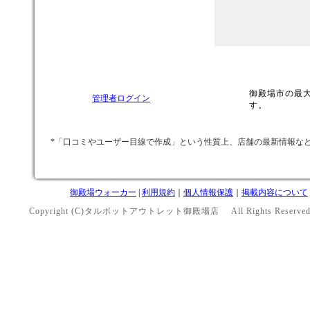
御殿場市の最
管理者ログイン
す。
*「口コミやユーザー目線で作成」という性質上、店舗の最新情報な
御殿場ウォーカー
|
利用規約
｜
個人情報保護
｜
掲載内容について
Copyright (C)タルボットアウトレット御殿場店 All Rights Reserve