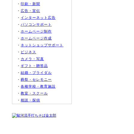
・
印刷・新聞
・
広告・宣伝
・
インターネット広告
・
パソコンサポート
・
ホームページ制作
・
ホームページ作成
・
ネットショップサポート
・
ビジネス
・
カメラ・写真
・
ギフト・贈答品
・
結婚・ブライダル
・
葬祭・セレモニー
・
各種学校・教育施設
・
教室・スクール
・
相談・探偵