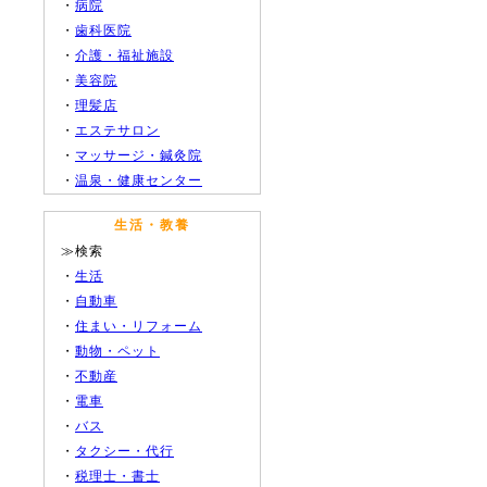
・
病院
・
歯科医院
・
介護・福祉施設
・
美容院
・
理髪店
・
エステサロン
・
マッサージ・鍼灸院
・
温泉・健康センター
生活・教養
≫検索
・
生活
・
自動車
・
住まい・リフォーム
・
動物・ペット
・
不動産
・
電車
・
バス
・
タクシー・代行
・
税理士・書士