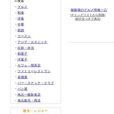
≫検索
・
グルメ
御殿場のグルメ情報一心
・
和食
チェックリストから削除
[
]
・
洋食
紹介文つきで表示
[
]
・
中華
・
焼肉
・
ラーメン
・
アジア・エスニック
・
出前・弁当
・
和菓子
・
洋菓子
・
カフェ・喫茶店
・
ファミリーレストラン
・
居酒屋
・
バー・スナック・クラブ
・
パン屋
・
地元一般飲食店
・
地元販売・商店
観光・レジャー