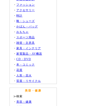
・
ファッション
・
アクセサリー
・
時計
・
靴・シューズ
・
かばん・バッグ
・
おもちゃ
・
スポーツ用品
・
雑貨・文房具
・
家具・インテリア
・
家電製品・AV機器
・
CD・DVD
・
本・コミック
・
花屋
・
人形・花火
・
質屋・リサイクル
美容・健康
≫検索
・
美容・健康