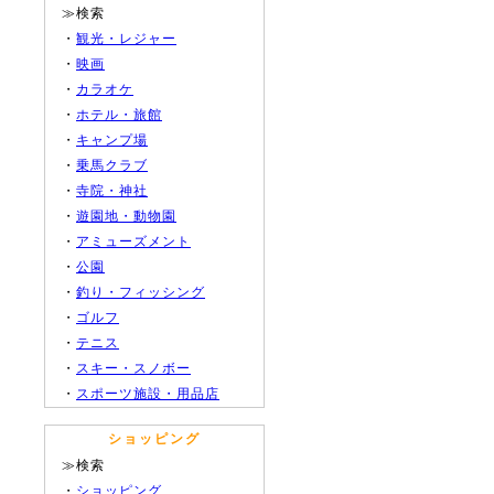
≫検索
・
観光・レジャー
・
映画
・
カラオケ
・
ホテル・旅館
・
キャンプ場
・
乗馬クラブ
・
寺院・神社
・
遊園地・動物園
・
アミューズメント
・
公園
・
釣り・フィッシング
・
ゴルフ
・
テニス
・
スキー・スノボー
・
スポーツ施設・用品店
ショッピング
≫検索
・
ショッピング