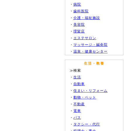
・
病院
・
歯科医院
・
介護・福祉施設
・
美容院
・
理髪店
・
エステサロン
・
マッサージ・鍼灸院
・
温泉・健康センター
生活・教養
≫検索
・
生活
・
自動車
・
住まい・リフォーム
・
動物・ペット
・
不動産
・
電車
・
バス
・
タクシー・代行