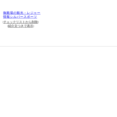
御殿場の観光・レジャー
情報シルバースポーツ
チェックリストから削除
[
]
紹介文つきで表示
[
]