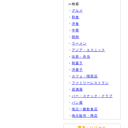
≫検索
・
グルメ
・
和食
・
洋食
・
中華
・
焼肉
・
ラーメン
・
アジア・エスニック
・
出前・弁当
・
和菓子
・
洋菓子
・
カフェ・喫茶店
・
ファミリーレストラン
・
居酒屋
・
バー・スナック・クラブ
・
パン屋
・
地元一般飲食店
・
地元販売・商店
観光・レジャー