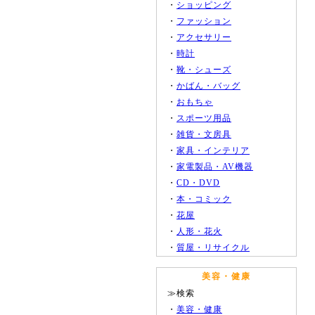
・
ショッピング
・
ファッション
・
アクセサリー
・
時計
・
靴・シューズ
・
かばん・バッグ
・
おもちゃ
・
スポーツ用品
・
雑貨・文房具
・
家具・インテリア
・
家電製品・AV機器
・
CD・DVD
・
本・コミック
・
花屋
・
人形・花火
・
質屋・リサイクル
美容・健康
≫検索
・
美容・健康