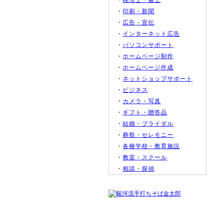
・
税理士・書士
・
印刷・新聞
・
広告・宣伝
・
インターネット広告
・
パソコンサポート
・
ホームページ制作
・
ホームページ作成
・
ネットショップサポート
・
ビジネス
・
カメラ・写真
・
ギフト・贈答品
・
結婚・ブライダル
・
葬祭・セレモニー
・
各種学校・教育施設
・
教室・スクール
・
相談・探偵