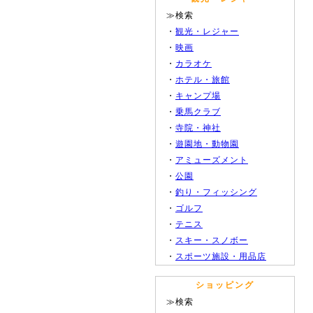
≫検索
・
観光・レジャー
・
映画
・
カラオケ
・
ホテル・旅館
・
キャンプ場
・
乗馬クラブ
・
寺院・神社
・
遊園地・動物園
・
アミューズメント
・
公園
・
釣り・フィッシング
・
ゴルフ
・
テニス
・
スキー・スノボー
・
スポーツ施設・用品店
ショッピング
≫検索