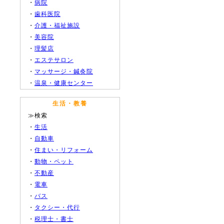
・
病院
・
歯科医院
・
介護・福祉施設
・
美容院
・
理髪店
・
エステサロン
・
マッサージ・鍼灸院
・
温泉・健康センター
生活・教養
≫検索
・
生活
・
自動車
・
住まい・リフォーム
・
動物・ペット
・
不動産
・
電車
・
バス
・
タクシー・代行
・
税理士・書士