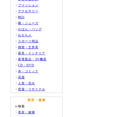
・
ファッション
・
アクセサリー
・
時計
・
靴・シューズ
・
かばん・バッグ
・
おもちゃ
・
スポーツ用品
・
雑貨・文房具
・
家具・インテリア
・
家電製品・AV機器
・
CD・DVD
・
本・コミック
・
花屋
・
人形・花火
・
質屋・リサイクル
美容・健康
≫検索
・
美容・健康