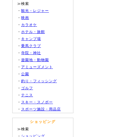
≫検索
・
観光・レジャー
・
映画
・
カラオケ
・
ホテル・旅館
・
キャンプ場
・
乗馬クラブ
・
寺院・神社
・
遊園地・動物園
・
アミューズメント
・
公園
・
釣り・フィッシング
・
ゴルフ
・
テニス
・
スキー・スノボー
・
スポーツ施設・用品店
ショッピング
≫検索
・
ショッピング