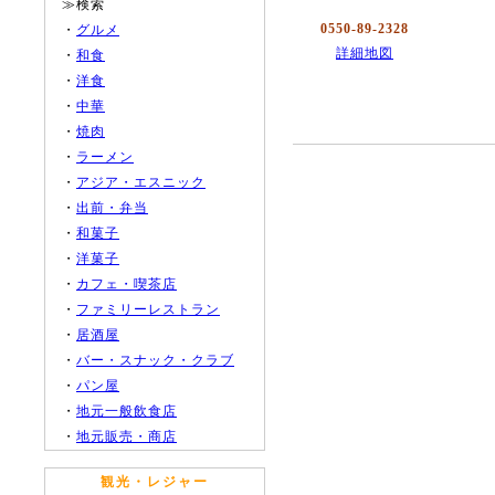
≫検索
0550-89-2328
・
グルメ
詳細地図
・
和食
・
洋食
・
中華
・
焼肉
・
ラーメン
・
アジア・エスニック
・
出前・弁当
・
和菓子
・
洋菓子
・
カフェ・喫茶店
・
ファミリーレストラン
・
居酒屋
・
バー・スナック・クラブ
・
パン屋
・
地元一般飲食店
・
地元販売・商店
観光・レジャー