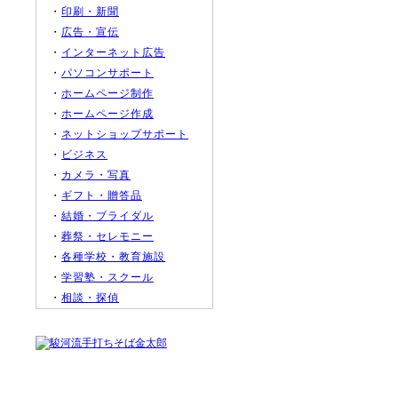
・
印刷・新聞
・
広告・宣伝
・
インターネット広告
・
パソコンサポート
・
ホームページ制作
・
ホームページ作成
・
ネットショップサポート
・
ビジネス
・
カメラ・写真
・
ギフト・贈答品
・
結婚・ブライダル
・
葬祭・セレモニー
・
各種学校・教育施設
・
学習塾・スクール
・
相談・探偵