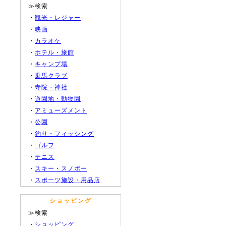
≫検索
・
観光・レジャー
・
映画
・
カラオケ
・
ホテル・旅館
・
キャンプ場
・
乗馬クラブ
・
寺院・神社
・
遊園地・動物園
・
アミューズメント
・
公園
・
釣り・フィッシング
・
ゴルフ
・
テニス
・
スキー・スノボー
・
スポーツ施設・用品店
ショッピング
≫検索
・
ショッピング