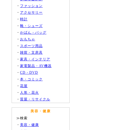
・
ファッション
・
アクセサリー
・
時計
・
靴・シューズ
・
かばん・バッグ
・
おもちゃ
・
スポーツ用品
・
雑貨・文房具
・
家具・インテリア
・
家電製品・AV機器
・
CD・DVD
・
本・コミック
・
花屋
・
人形・花火
・
質屋・リサイクル
美容・健康
≫検索
・
美容・健康