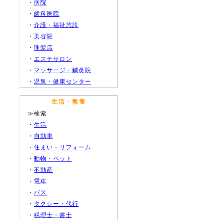
・
病院
・
歯科医院
・
介護・福祉施設
・
美容院
・
理髪店
・
エステサロン
・
マッサージ・鍼灸院
・
温泉・健康センター
生活・教養
≫検索
・
生活
・
自動車
・
住まい・リフォーム
・
動物・ペット
・
不動産
・
電車
・
バス
・
タクシー・代行
・
税理士・書士