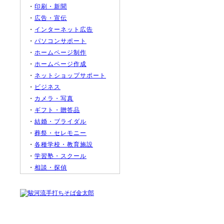
・
印刷・新聞
・
広告・宣伝
・
インターネット広告
・
パソコンサポート
・
ホームページ制作
・
ホームページ作成
・
ネットショップサポート
・
ビジネス
・
カメラ・写真
・
ギフト・贈答品
・
結婚・ブライダル
・
葬祭・セレモニー
・
各種学校・教育施設
・
学習塾・スクール
・
相談・探偵