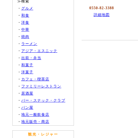
≫検索
0550-82-3388
・
グルメ
詳細地図
・
和食
・
洋食
・
中華
・
焼肉
・
ラーメン
・
アジア・エスニック
・
出前・弁当
・
和菓子
・
洋菓子
・
カフェ・喫茶店
・
ファミリーレストラン
・
居酒屋
・
バー・スナック・クラブ
・
パン屋
・
地元一般飲食店
・
地元販売・商店
観光・レジャー