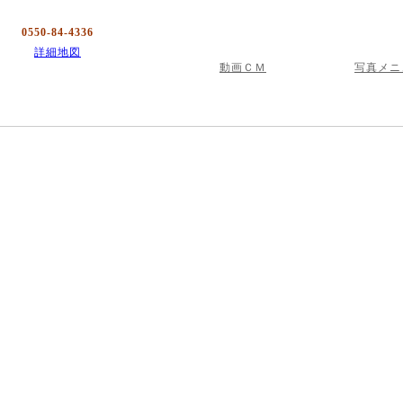
0550-84-4336
詳細地図
動画ＣＭ
写真メニ