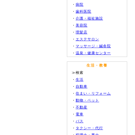
・
病院
・
歯科医院
・
介護・福祉施設
・
美容院
・
理髪店
・
エステサロン
・
マッサージ・鍼灸院
・
温泉・健康センター
生活・教養
≫検索
・
生活
・
自動車
・
住まい・リフォーム
・
動物・ペット
・
不動産
・
電車
・
バス
・
タクシー・代行