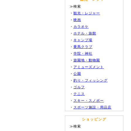
≫検索
・
観光・レジャー
・
映画
・
カラオケ
・
ホテル・旅館
・
キャンプ場
・
乗馬クラブ
・
寺院・神社
・
遊園地・動物園
・
アミューズメント
・
公園
・
釣り・フィッシング
・
ゴルフ
・
テニス
・
スキー・スノボー
・
スポーツ施設・用品店
ショッピング
≫検索