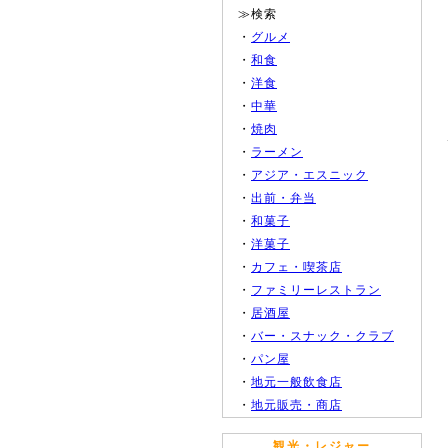
≫検索
・
グルメ
・
和食
・
洋食
・
中華
・
焼肉
・
ラーメン
・
アジア・エスニック
・
出前・弁当
・
和菓子
・
洋菓子
・
カフェ・喫茶店
・
ファミリーレストラン
・
居酒屋
・
バー・スナック・クラブ
・
パン屋
・
地元一般飲食店
・
地元販売・商店
観光・レジャー