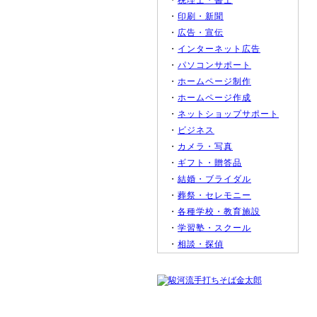
・
税理士・書士
・
印刷・新聞
・
広告・宣伝
・
インターネット広告
・
パソコンサポート
・
ホームページ制作
・
ホームページ作成
・
ネットショップサポート
・
ビジネス
・
カメラ・写真
・
ギフト・贈答品
・
結婚・ブライダル
・
葬祭・セレモニー
・
各種学校・教育施設
・
学習塾・スクール
・
相談・探偵