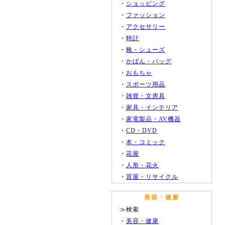
・
ショッピング
・
ファッション
・
アクセサリー
・
時計
・
靴・シューズ
・
かばん・バッグ
・
おもちゃ
・
スポーツ用品
・
雑貨・文房具
・
家具・インテリア
・
家電製品・AV機器
・
CD・DVD
・
本・コミック
・
花屋
・
人形・花火
・
質屋・リサイクル
美容・健康
≫検索
・
美容・健康