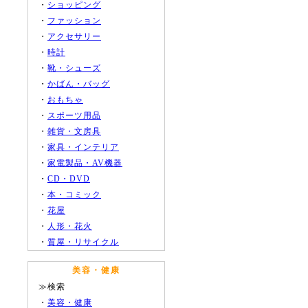
・
ショッピング
・
ファッション
・
アクセサリー
・
時計
・
靴・シューズ
・
かばん・バッグ
・
おもちゃ
・
スポーツ用品
・
雑貨・文房具
・
家具・インテリア
・
家電製品・AV機器
・
CD・DVD
・
本・コミック
・
花屋
・
人形・花火
・
質屋・リサイクル
美容・健康
≫検索
・
美容・健康