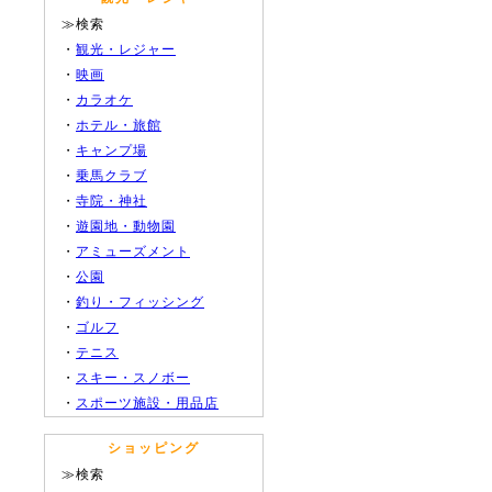
≫検索
・
観光・レジャー
・
映画
・
カラオケ
・
ホテル・旅館
・
キャンプ場
・
乗馬クラブ
・
寺院・神社
・
遊園地・動物園
・
アミューズメント
・
公園
・
釣り・フィッシング
・
ゴルフ
・
テニス
・
スキー・スノボー
・
スポーツ施設・用品店
ショッピング
≫検索