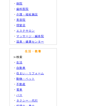
・
病院
・
歯科医院
・
介護・福祉施設
・
美容院
・
理髪店
・
エステサロン
・
マッサージ・鍼灸院
・
温泉・健康センター
生活・教養
≫検索
・
生活
・
自動車
・
住まい・リフォーム
・
動物・ペット
・
不動産
・
電車
・
バス
・
タクシー・代行