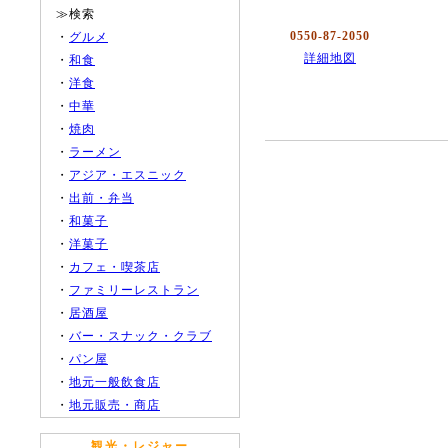
≫検索
0550-87-2050
・
グルメ
詳細地図
・
和食
・
洋食
・
中華
・
焼肉
・
ラーメン
・
アジア・エスニック
・
出前・弁当
・
和菓子
・
洋菓子
・
カフェ・喫茶店
・
ファミリーレストラン
・
居酒屋
・
バー・スナック・クラブ
・
パン屋
・
地元一般飲食店
・
地元販売・商店
観光・レジャー