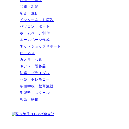
・
税理士・書士
・
印刷・新聞
・
広告・宣伝
・
インターネット広告
・
パソコンサポート
・
ホームページ制作
・
ホームページ作成
・
ネットショップサポート
・
ビジネス
・
カメラ・写真
・
ギフト・贈答品
・
結婚・ブライダル
・
葬祭・セレモニー
・
各種学校・教育施設
・
学習塾・スクール
・
相談・探偵