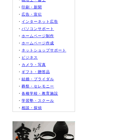
・
税理士・書士
・
印刷・新聞
・
広告・宣伝
・
インターネット広告
・
パソコンサポート
・
ホームページ制作
・
ホームページ作成
・
ネットショップサポート
・
ビジネス
・
カメラ・写真
・
ギフト・贈答品
・
結婚・ブライダル
・
葬祭・セレモニー
・
各種学校・教育施設
・
学習塾・スクール
・
相談・探偵