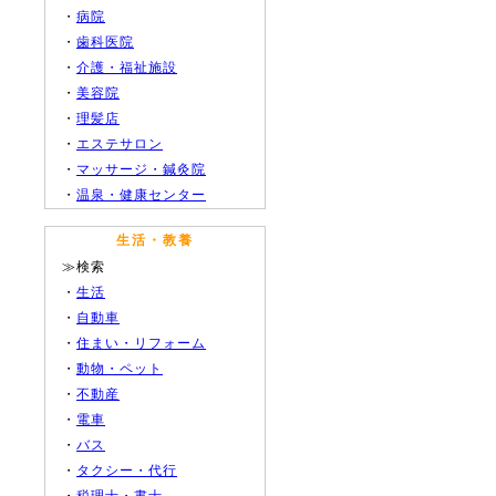
・
病院
・
歯科医院
・
介護・福祉施設
・
美容院
・
理髪店
・
エステサロン
・
マッサージ・鍼灸院
・
温泉・健康センター
生活・教養
≫検索
・
生活
・
自動車
・
住まい・リフォーム
・
動物・ペット
・
不動産
・
電車
・
バス
・
タクシー・代行