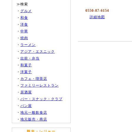
≫検索
0550-87-6154
・
グルメ
詳細地図
・
和食
・
洋食
・
中華
・
焼肉
・
ラーメン
・
アジア・エスニック
・
出前・弁当
・
和菓子
・
洋菓子
・
カフェ・喫茶店
・
ファミリーレストラン
・
居酒屋
・
バー・スナック・クラブ
・
パン屋
・
地元一般飲食店
・
地元販売・商店
観光・レジャー