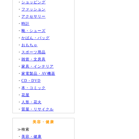
・
ショッピング
・
ファッション
・
アクセサリー
・
時計
・
靴・シューズ
・
かばん・バッグ
・
おもちゃ
・
スポーツ用品
・
雑貨・文房具
・
家具・インテリア
・
家電製品・AV機器
・
CD・DVD
・
本・コミック
・
花屋
・
人形・花火
・
質屋・リサイクル
美容・健康
≫検索
・
美容・健康