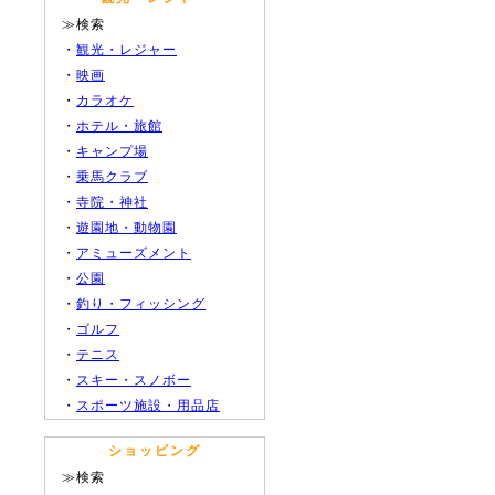
≫検索
・
観光・レジャー
・
映画
・
カラオケ
・
ホテル・旅館
・
キャンプ場
・
乗馬クラブ
・
寺院・神社
・
遊園地・動物園
・
アミューズメント
・
公園
・
釣り・フィッシング
・
ゴルフ
・
テニス
・
スキー・スノボー
・
スポーツ施設・用品店
ショッピング
≫検索