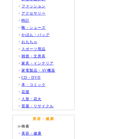
・
ファッション
・
アクセサリー
・
時計
・
靴・シューズ
・
かばん・バッグ
・
おもちゃ
・
スポーツ用品
・
雑貨・文房具
・
家具・インテリア
・
家電製品・AV機器
・
CD・DVD
・
本・コミック
・
花屋
・
人形・花火
・
質屋・リサイクル
美容・健康
≫検索
・
美容・健康