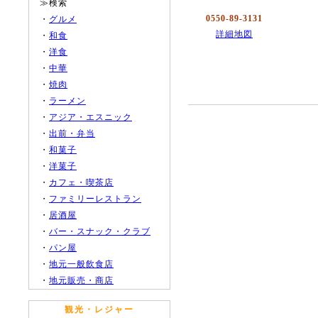
≫検索
0550-89-3131
・
グルメ
詳細地図
・
和食
・
洋食
・
中華
・
焼肉
・
ラーメン
・
アジア・エスニック
・
出前・弁当
・
和菓子
・
洋菓子
・
カフェ・喫茶店
・
ファミリーレストラン
・
居酒屋
・
バー・スナック・クラブ
・
パン屋
・
地元一般飲食店
・
地元販売・商店
観光・レジャー