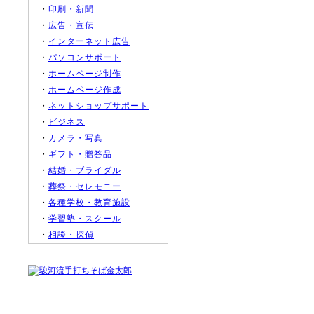
・
印刷・新聞
・
広告・宣伝
・
インターネット広告
・
パソコンサポート
・
ホームページ制作
・
ホームページ作成
・
ネットショップサポート
・
ビジネス
・
カメラ・写真
・
ギフト・贈答品
・
結婚・ブライダル
・
葬祭・セレモニー
・
各種学校・教育施設
・
学習塾・スクール
・
相談・探偵