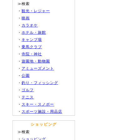
≫検索
・
観光・レジャー
・
映画
・
カラオケ
・
ホテル・旅館
・
キャンプ場
・
乗馬クラブ
・
寺院・神社
・
遊園地・動物園
・
アミューズメント
・
公園
・
釣り・フィッシング
・
ゴルフ
・
テニス
・
スキー・スノボー
・
スポーツ施設・用品店
ショッピング
≫検索
・
ショッピング