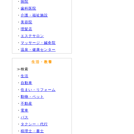
・
病院
・
歯科医院
・
介護・福祉施設
・
美容院
・
理髪店
・
エステサロン
・
マッサージ・鍼灸院
・
温泉・健康センター
生活・教養
≫検索
・
生活
・
自動車
・
住まい・リフォーム
・
動物・ペット
・
不動産
・
電車
・
バス
・
タクシー・代行
・
税理士・書士